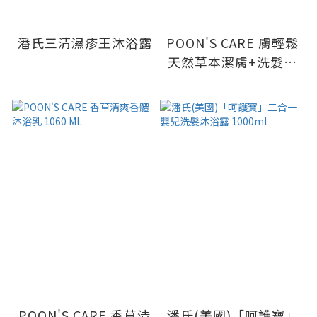
潘氏三清濕疹王沐浴露
POON'S CARE 膚輕鬆
天然草本潔膚+洗髮沐
浴露【洗頭退頭瘡｜沖
涼止痕癢】
POON'S CARE 香草清
潘氏(美國)「呵護寶」