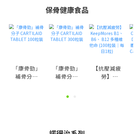
保骨健康食品
「康骨勁」
「康骨勁」
【抗壓減疲
補骨分子
補骨分子
勞】
CARTILAID
CARTILAID
KeepMores
TABLET
TABLET
B1、B6、
100粒裝
300粒裝
B12 多種維
他命 (100
粒裝｜每日
1粒)
諾得治系列