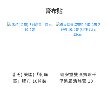
膏布貼
潘氏( 美國)「刺痛
健安堂雙濕寶珍千
靈」膠布 10片裝
里追風活骼膏 10片
裝 (SIZE 7.5 x
12cm)