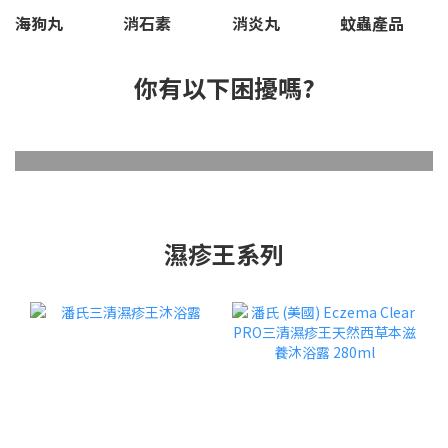
海狗丸
消石素
消炎丸
蚊蟲產品
你有以下困擾嗎?
腰骨痛
濕疹
久咳
濕疹王系列