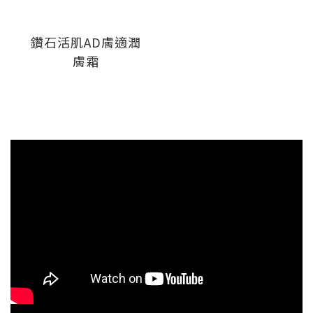
鑽石活肌AD膚適潤
膚霜