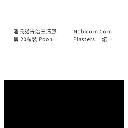
潘氏諾得治三清膠
Nobicorn Corn
囊 20粒裝 Poon's
Plasters 「諾得
Nobitrim-3 3
治」雞眼膠布 10's
Actions Capsule
(新裝)
20's